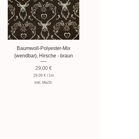
Baumwoll-Polyester-Mix
Baumwollmischung, Zwer
(wendbar), Hirsche - braun
Preis
29,00 €
29,00 €
/
1m
2
inkl. MwSt.
9
,
0
0
€
p
r
o
1
M
e