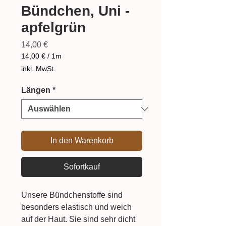
Bündchen, Uni -
apfelgrün
Preis
14,00 €
14,00 €
/
1m
14,00 €
inkl. MwSt.
pro
1
Längen
*
Meter
In den Warenkorb
Sofortkauf
Unsere Bündchenstoffe sind
besonders elastisch und weich
auf der Haut. Sie sind sehr dicht