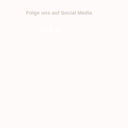
e
t
Folge uns auf Social Media
e
r