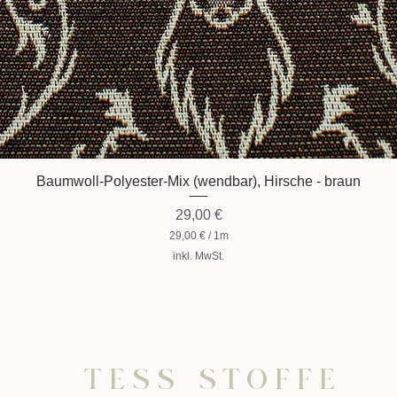
Baumwoll-Polyester-Mix (wendbar), Hirsche - braun
Preis
29,00 €
29,00 €
/
1m
2
inkl. MwSt.
9
,
0
0
€
p
r
o
TESS STOFFE
1
M