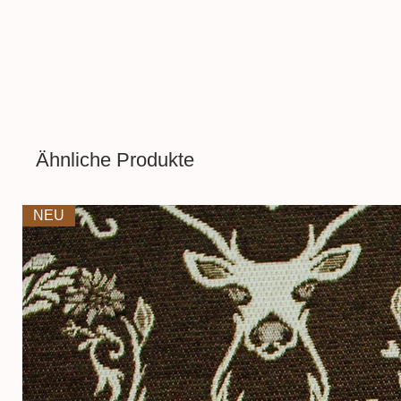
Shop finden sich neben
glatten
Bündchenstoffe.
Aufgrund der Lichtverhältnisse
führen, dass die Farbe des Pro
wiedergegeben wird.
Ähnliche Produkte
NEU