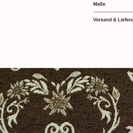
, auch
gerippte
und
feingestrickte
Maße
5% Elastan
35 cm breit
Versand & Liefer
 bei der Produktfotografie kann es dazu
duktes nicht authentisch
Lieferzeit: 2-3 We
Versand mit HER