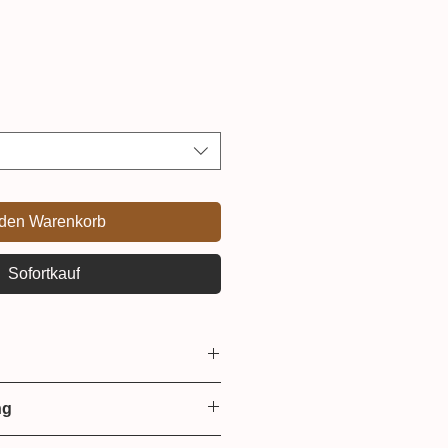
 den Warenkorb
Sofortkauf
hen
ng