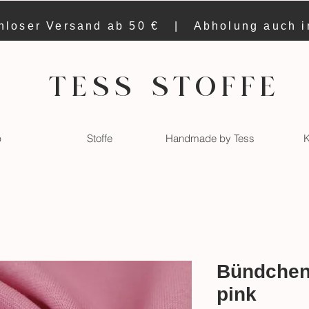
nloser Versand ab 50 € | Abholung auch 
TESS STOFFE
p
Stoffe
Handmade by Tess
K
Bündchen,
pink