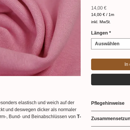
Preis
14,00 €
14,00 €
/
1m
14,00 €
inkl. MwSt.
pro
1
Längen
*
Meter
Auswählen
In
sonders elastisch und weich auf der
Pflegehinweise
ickt und deswegen dicker als normaler
Bei 30 Grad wasc
Arm-, Bund- und Beinabschlüssen von
T-
Zusammensetzu
Hosen
eingesetzt. Bei uns im Online-
95% Baumwolle