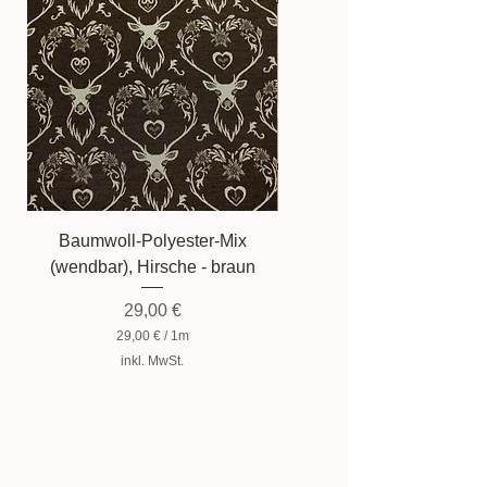
Baumwoll-Polyester-Mix
Baumwollmischung, Zwer
(wendbar), Hirsche - braun
Preis
29,00 €
29,00 €
/
1m
2
inkl. MwSt.
9
,
0
0
€
p
r