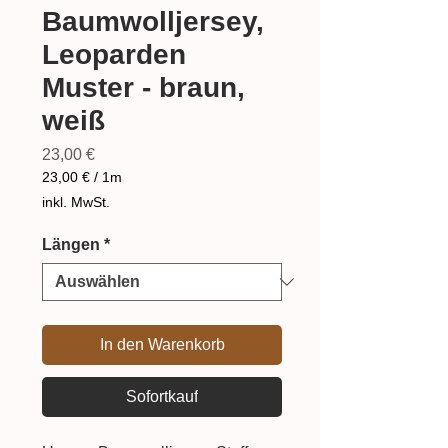
Baumwolljersey,
Leoparden
Muster - braun,
weiß
Preis
23,00 €
23,00 €
/
1m
23,00 €
inkl. MwSt.
pro
1
Längen
*
Meter
In den Warenkorb
Sofortkauf