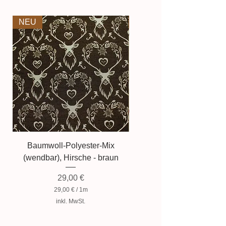
dazu führen, dass die Farbe des
Produktes nicht authentisch
NEU
NEU
wiedergegeben wird.
Baumwoll-Polyester-Mix
Baumwollmischung, Zwer
(wendbar), Hirsche - braun
Preis
29,00 €
29,00 €
/
1m
2
inkl. MwSt.
9
,
0