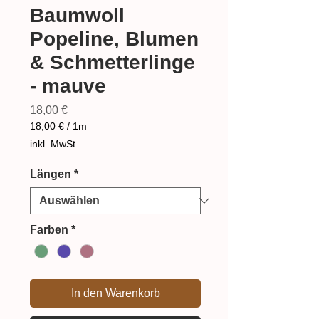
Baumwoll
Popeline, Blumen
& Schmetterlinge
- mauve
Preis
18,00 €
18,00 €
/
1m
18,00 €
inkl. MwSt.
pro
1
Längen
*
Meter
Farben
*
In den Warenkorb