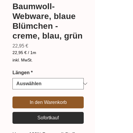
Baumwoll-
Webware, blaue
Blümchen -
creme, blau, grün
Preis
22,95 €
22,95 €
/
1m
22,95 €
inkl. MwSt.
pro
1
Längen
*
Meter
In den Warenkorb
Sofortkauf