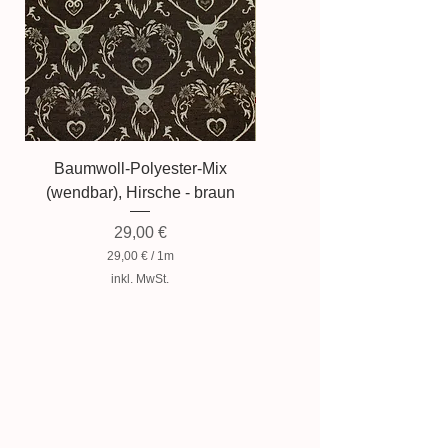
Baumwoll-Polyester-Mix
Baumwollmischung, Zwer
(wendbar), Hirsche - braun
Preis
29,00 €
29,00 €
/
1m
2
inkl. MwSt.
9
,
0
0
€
p
r
o
1
M