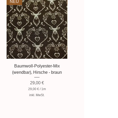
NEU
NEU
bei der Produktfotografie kann es
dazu führen, dass die Farbe des
Produktes nicht authentisch
wiedergegeben wird.
Baumwoll-Polyester-Mix
Baumwollmischung, Zwer
(wendbar), Hirsche - braun
Preis
29,00 €
29,00 €
/
1m
2
inkl. MwSt.
9
,
0
0
€