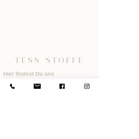
o
1
M
e
t
e
r
TESS STOFFE
Hier findest Du uns
TESS STOFFE
Villinger Str. 6
78078 Niedereschach
Öffnungszeiten
Mo.- Di. 08:30 - 12:00 Uhr
14:00 - 18:00 Uhr
Mi. 08:30 - 12:00 Uhr
Nachmittags geschlossen