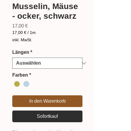
Musselin, Mäuse
- ocker, schwarz
Preis
17,00 €
17,00 €
/
1m
17,00 €
inkl. MwSt.
pro
1
Längen
*
Meter
Farben
*
In den Warenkorb
Sofortkauf