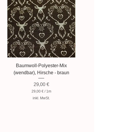
Aufgrund der Lichtverhältnisse
bei der Produktfotografie kann es
dazu führen, dass die Farbe des
Produktes nicht authentisch
wiedergegeben wird.
Baumwoll-Polyester-Mix
Baumwollmischung, Zwer
(wendbar), Hirsche - braun
Preis
29,00 €
29,00 €
/
1m
2
inkl. MwSt.
9
,
0
0
€
p
r