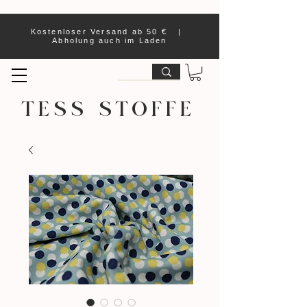
Kostenloser Versand ab 50 € |
Abholung auch im Laden
TESS STOFFE