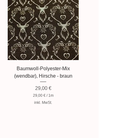
Baumwoll-Polyester-Mix
Baumwollmischung, Zwer
(wendbar), Hirsche - braun
Preis
29,00 €
29,00 €
/
1m
2
inkl. MwSt.
9
,
0
0
€
p
r