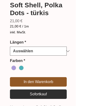
Soft Shell, Polka
Dots - türkis
Preis
21,00 €
21,00 €
/
1m
21,00 €
inkl. MwSt.
pro
1
Längen
*
Meter
Farben
*
In den Warenkorb
Sofortkauf