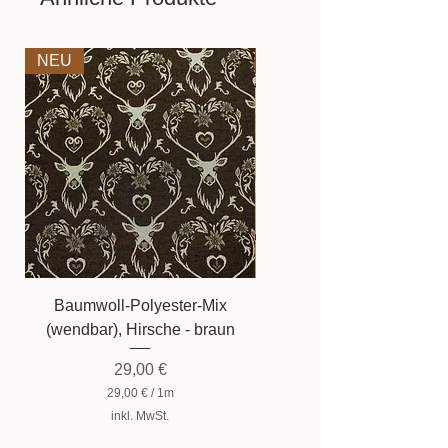
info@tess-stoffe.de
Aufgrund der Lichtverhältnisse
NEU
NEU
bei der Produktfotografie kann es
dazu führen, dass die Farbe des
Produktes nicht authentisch
wiedergegeben wird.
Baumwoll-Polyester-Mix
Baumwollmischung, Zwer
(wendbar), Hirsche - braun
Preis
29,00 €
29,00 €
/
1m
2
inkl. MwSt.
9
,