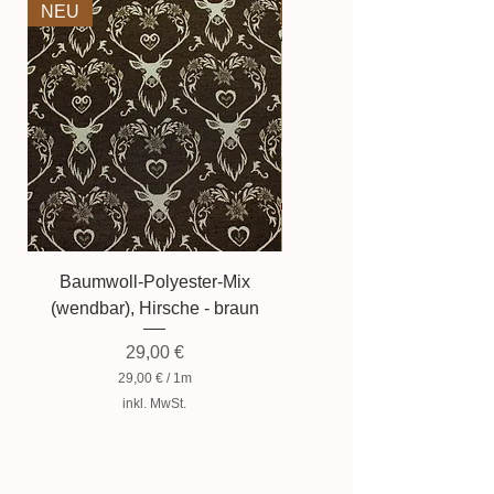
NEU
NEU
Baumwoll-Polyester-Mix
Baumwollmischung, Zwer
(wendbar), Hirsche - braun
Preis
29,00 €
29,00 €
/
1m
2
inkl. MwSt.
9
,
0
0