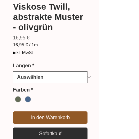
Viskose Twill,
abstrakte Muster
- olivgrün
Preis
16,95 €
16,95 €
/
1m
16,95 €
inkl. MwSt.
pro
1
Längen
*
Meter
Farben
*
In den Warenkorb
Sofortkauf