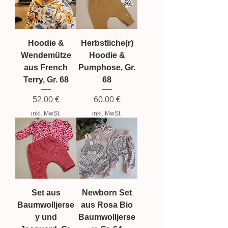
Hoodie &
Herbstliche(r)
Wendemütze
Hoodie &
aus French
Pumphose, Gr.
Terry, Gr. 68
68
Preis
Preis
52,00 €
60,00 €
inkl. MwSt.
inkl. MwSt.
Set aus
Newborn Set
Baumwolljerse
aus Rosa Bio
y und
Baumwolljerse