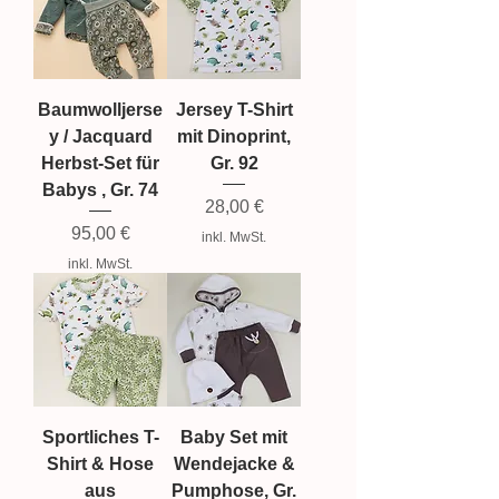
Baumwolljerse
Jersey T-Shirt
y / Jacquard
mit Dinoprint,
Herbst-Set für
Gr. 92
Babys , Gr. 74
Preis
28,00 €
Preis
95,00 €
inkl. MwSt.
inkl. MwSt.
Sportliches T-
Baby Set mit
Shirt & Hose
Wendejacke &
aus
Pumphose, Gr.