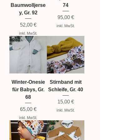
Baumwolljerse
74
y, Gr. 92
Preis
95,00 €
Preis
52,00 €
inkl. MwSt.
inkl. MwSt.
Winter-Onesie
Stirnband mit
für Babys, Gr.
Schleife, Gr. 40
68
Preis
15,00 €
Preis
65,00 €
inkl. MwSt.
inkl. MwSt.