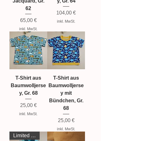
Jacquard, Gr.
y, Gr. 64
62
Preis
104,00 €
Preis
65,00 €
inkl. MwSt.
inkl. MwSt.
T-Shirt aus
T-Shirt aus
Baumwolljerse
Baumwolljerse
y, Gr. 68
y mit
Bündchen, Gr.
Preis
25,00 €
68
inkl. MwSt.
Preis
25,00 €
inkl. MwSt.
Limited Edition