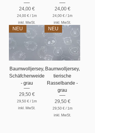
r
r
Preis
Preis
24,00 €
24,00 €
24,00 €
/
1m
24,00 €
/
1m
2
2
inkl. MwSt.
inkl. MwSt.
4
4
NEU
NEU
,
,
0
0
0
0
€
€
p
p
r
r
o
o
1
1
Baumwolljersey,
Baumwolljersey,
M
M
e
e
Schäfchenweide
tierische
t
t
- grau
e
Rasselbande -
e
r
r
grau
Preis
29,50 €
Preis
29,50 €
29,50 €
/
1m
2
inkl. MwSt.
29,50 €
/
1m
9
2
,
inkl. MwSt.
9
5
,
0
5
0
€