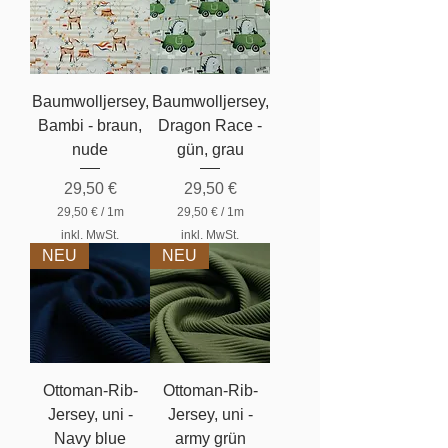
€
p
€
r
p
o
r
1
o
M
1
e
Baumwolljersey,
Baumwolljersey,
M
t
e
Bambi - braun,
e
Dragon Race -
t
r
nude
gün, grau
e
r
Preis
Preis
29,50 €
29,50 €
29,50 €
/
1m
29,50 €
/
1m
2
2
inkl. MwSt.
inkl. MwSt.
9
9
NEU
NEU
,
,
5
5
0
0
€
€
p
p
r
r
o
o
1
1
Ottoman-Rib-
Ottoman-Rib-
M
M
e
e
Jersey, uni -
Jersey, uni -
t
t
Navy blue
e
army grün
e