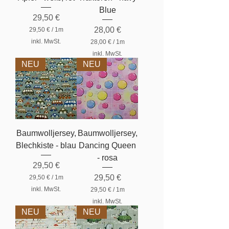
Blue
Preis
29,50 €
Preis
28,00 €
29,50 €
/
1m
2
inkl. MwSt.
28,00 €
/
1m
9
2
,
inkl. MwSt.
8
5
NEU
NEU
,
0
0
0
€
p
€
r
p
o
r
1
o
M
1
e
Baumwolljersey,
Baumwolljersey,
M
t
e
Blechkiste - blau
e
Dancing Queen
t
r
- rosa
e
Preis
29,50 €
r
Preis
29,50 €
29,50 €
/
1m
2
inkl. MwSt.
29,50 €
/
1m
9
2
,
inkl. MwSt.
9
5
NEU
NEU
,
0
5
0