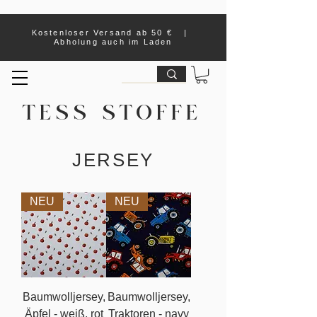
Kostenloser Versand ab 50 € |
Abholung auch im Laden
TESS STOFFE
JERSEY
NEU
NEU
Baumwolljersey,
Baumwolljersey,
Äpfel - weiß, rot
Traktoren - navy