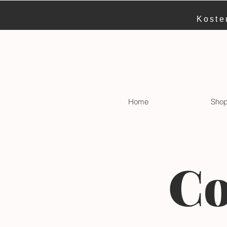
Koste
Home
Sho
Co