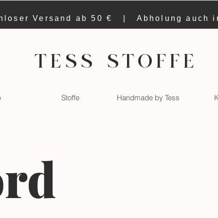
nloser Versand ab 50 € | Abholung auch 
TESS STOFFE
p
Stoffe
Handmade by Tess
K
rd