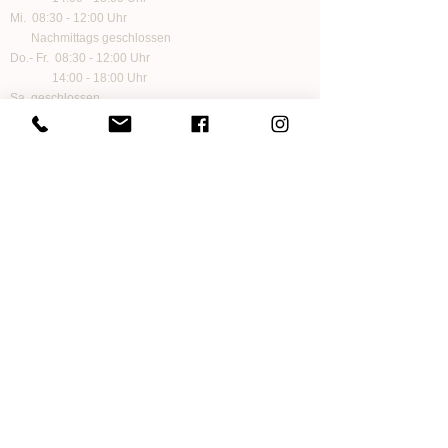
Mi. 08:30 - 12:00 Uhr
Nachmittags geschlossen
Do.- Fr. 08:30 - 12:00 Uhr
14:00 - 18:00 Uhr
Sa. geschlossen
Folge uns auf Social Media
Informationen
Zahlungen
Versand und Lieferung
Impressum
Datenschutz
Kontakt
AGB
FAQ