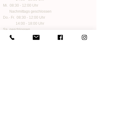
Mi. 08:30 - 12:00 Uhr
Nachmittags geschlossen
Do.- Fr. 08:30 - 12:00 Uhr
14:00 - 18:00 Uhr
Sa. geschlossen
Folge uns auf Social Media
Informationen
Zahlungen
Versand und Lieferung
Impressum
Datenschutz
Kontakt
AGB
FAQ