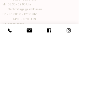
Mi. 08:30 - 12:00 Uhr
Nachmittags geschlossen
Do.- Fr. 08:30 - 12:00 Uhr
14:00 - 18:00 Uhr
Sa. geschlossen
Folge uns auf Social Media
Informationen
Zahlungen
Versand und Lieferung
Impressum
Datenschutz
Kontakt
AGB
FAQ