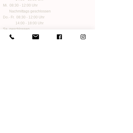
Mi. 08:30 - 12:00 Uhr
Nachmittags geschlossen
Do.- Fr. 08:30 - 12:00 Uhr
14:00 - 18:00 Uhr
Sa. geschlossen
Folge uns auf Social Media
Informationen
Zahlungen
Versand und Lieferung
Impressum
Datenschutz
Kontakt
AGB
FAQ