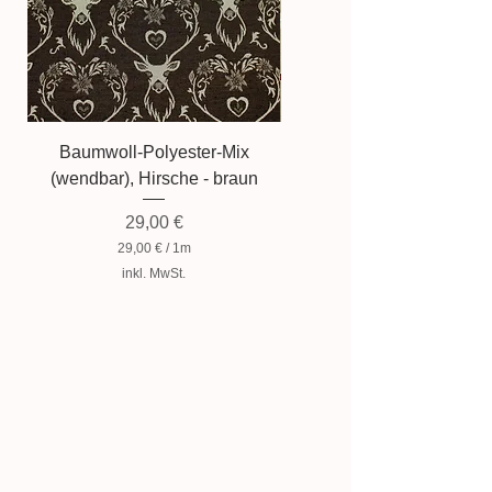
Baumwoll-Polyester-Mix
Baumwollmischung, Zwer
(wendbar), Hirsche - braun
Preis
29,00 €
29,00 €
/
1m
2
inkl. MwSt.
9
,
0
0
€
p
r
o
1
M
e
t