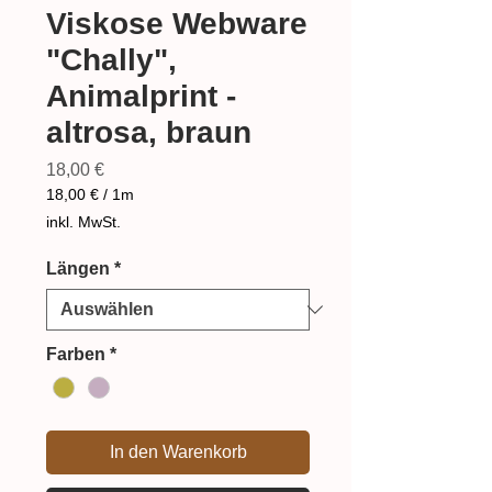
Viskose Webware
"Chally",
Animalprint -
altrosa, braun
Preis
18,00 €
18,00 €
/
1m
18,00 €
inkl. MwSt.
pro
1
Längen
*
Meter
Farben
*
In den Warenkorb