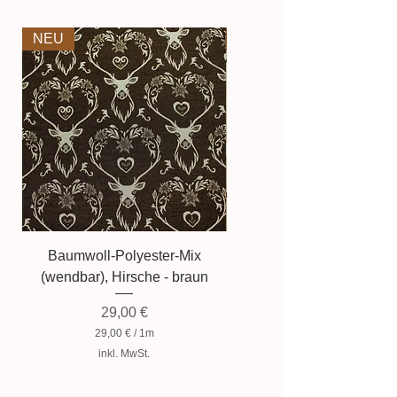
NEU
NEU
Baumwoll-Polyester-Mix
Baumwollmischung, Zwer
(wendbar), Hirsche - braun
Preis
29,00 €
29,00 €
/
1m
2
inkl. MwSt.
9
,
0