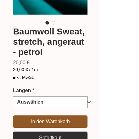
Baumwoll Sweat,
stretch, angeraut
- petrol
Preis
20,00 €
20,00 €
/
1m
20,00 €
inkl. MwSt.
pro
1
Längen
*
Meter
In den Warenkorb
Sofortkauf