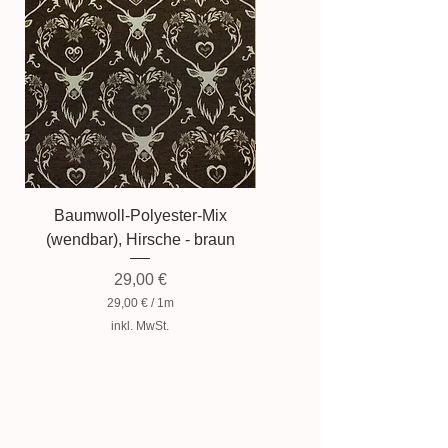
wiedergegeben wird.
Baumwoll-Polyester-Mix
Baumwollmischung, Zwer
(wendbar), Hirsche - braun
Preis
29,00 €
29,00 €
/
1m
2
inkl. MwSt.
9
,
0
0
€
p
r