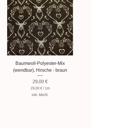
Baumwoll-Polyester-Mix
Baumwollmischung, Zwer
(wendbar), Hirsche - braun
Preis
29,00 €
29,00 €
/
1m
2
inkl. MwSt.
9
,
0
0
€
p
r