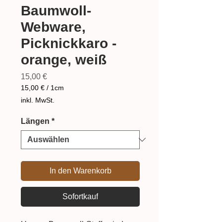
Baumwoll-
Webware,
Picknickkaro -
orange, weiß
Preis
15,00 €
15,00 €
/
1cm
15,00 €
inkl. MwSt.
pro
1
Längen
*
Zentimeter
In den Warenkorb
Sofortkauf