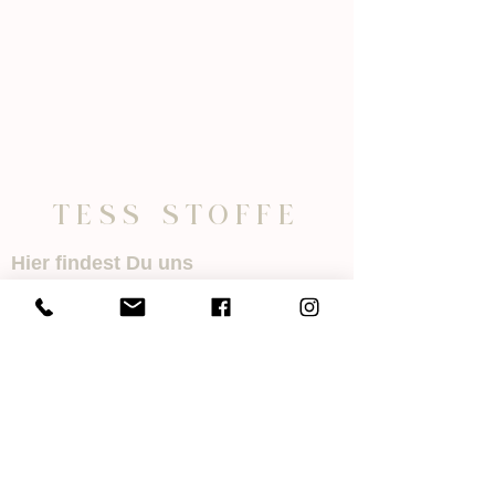
o
1
M
e
t
e
r
TESS STOFFE
Hier findest Du uns
TESS STOFFE
Villinger Str. 6
78078 Niedereschach
Öffnungszeiten
Mo.- Di. 08:30 - 12:00 Uhr
14:00 - 18:00 Uhr
Mi. 08:30 - 12:00 Uhr
Nachmittags geschlossen