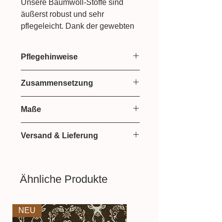
Unsere Baumwoll-Stoffe sind
äußerst robust und sehr
pflegeleicht. Dank der gewebten
Bindung lassen sie sich super
vernähen, zuschneiden, bügeln
Pflegehinweise
und haben einen glatten,
schönen Griff. Am liebsten
Bei 30 Grad waschen
Zusammensetzung
werden unsere matten Baumwoll-
Stoffe für
Hosen
,
Hemden
,
100% Baumwolle
Kleider
Maße
aber auch Dekoartikel
wie
Vorhänge
oder
Kissen
145 cm breit
verwendet.
Versand & Lieferung
Lieferzeit: 2-3 Werktage
Aufgrund der Lichtverhältnisse
Versand mit HERMES
bei der Produktfotografie kann es
Ähnliche Produkte
dazu führen, dass die Farbe des
Produktes nicht authentisch
wiedergegeben wird.
NEU
NEU