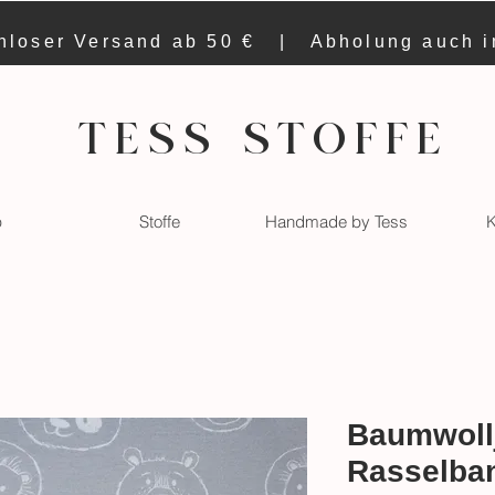
nloser Versand ab 50 € | Abholung auch 
TESS STOFFE
p
Stoffe
Handmade by Tess
K
Baumwollj
Rasselban