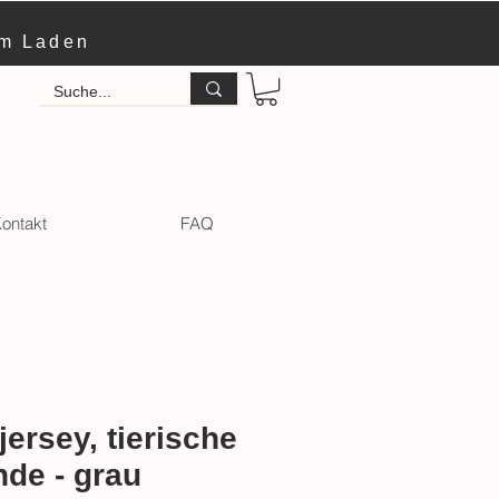
im Laden
ontakt
FAQ
ersey, tierische
de - grau