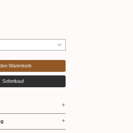
 den Warenkorb
Sofortkauf
äsche und linksseitig waschen
ng