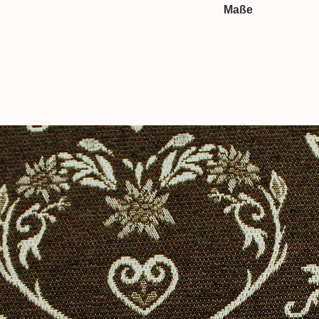
für Nähprojekte wie
Kleider
,
Baby-
und
Maße
10% Elastan
ps
oder
Leggins
.
150 cm breit
 bei der Produktfotografie kann es dazu
duktes nicht authentisch