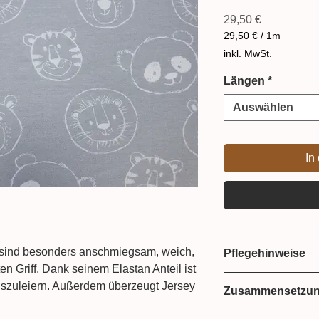
Preis
29,50 €
29,50 €
/
1m
29,50 €
inkl. MwSt.
pro
1
Längen
*
Meter
Auswählen
In
 sind besonders anschmiegsam, weich,
Pflegehinweise
en Griff. Dank seinem Elastan Anteil ist
Bei 30 Grad Feinw
szuleiern. Außerdem überzeugt Jersey
Zusammensetzu
Haltbarkeit und ist besonders
90% Baumwolle