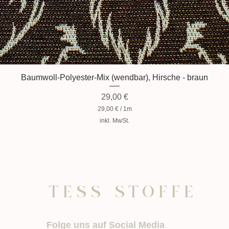
Baumwoll-Polyester-Mix (wendbar), Hirsche - braun
Preis
29,00 €
29,00 €
/
1m
2
inkl. MwSt.
9
,
0
0
€
p
r
o
TESS STOFFE
1
M
e
t
Folge uns auf Social Media
e