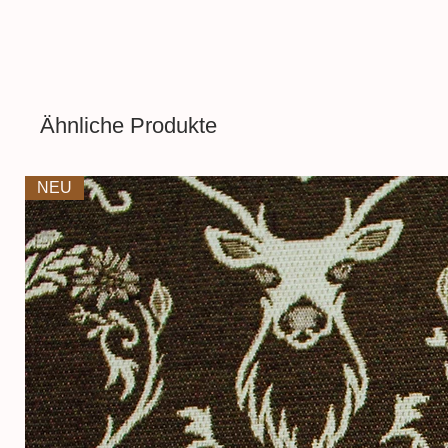
pflegeleicht. Der ideale Stoff 
Kinderkleidung
,
T-shirts
,
Loo
Aufgrund der Lichtverhältnisse
führen, dass die Farbe des Pro
Ähnliche Produkte
wiedergegeben wird.
NEU