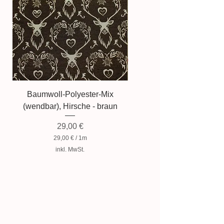
Baumwoll-Polyester-Mix
Baumwollmischung, Zwer
(wendbar), Hirsche - braun
Preis
29,00 €
29,00 €
/
1m
2
inkl. MwSt.
9
,
0
0
€
p
r
o
1