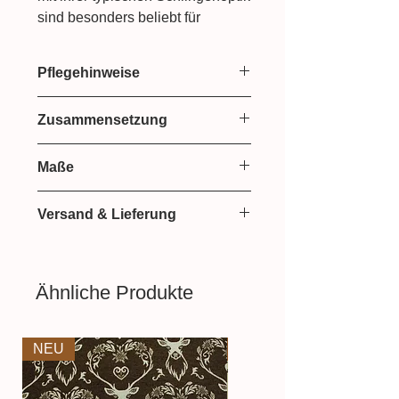
sind besonders beliebt für
Sweatshirts
,
Hoodies
oder
Jogginghosen
. Da sie etwas
Pflegehinweise
schwerer sind als normaler
Jersey, bezeichnet man sie auch
Bei 30 Grad waschen
Zusammensetzung
als Sommersweat. Dennoch sind
diese Stoffe schön angenehm
95% Baumwolle
kühl und wunderbar weich auf der
Maße
5% Elastan
Haut. Durch seinen Elastan Anteil
155 cm breit
passt sich French Terry jeder
Versand & Lieferung
Figur an und leiert nicht aus.
Lieferzeit: ca. 2-3 Werktage
Versand mit HERMES
Aufgrund der Lichtverhältnisse
Ähnliche Produkte
bei der Produktfotografie kann es
dazu führen, dass die Farbe des
Produktes nicht authentisch
NEU
NEU
wiedergegeben wird.