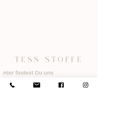
M
e
t
e
r
TESS STOFFE
Hier findest Du uns
TESS STOFFE
Villinger Str. 6
78078 Niedereschach
Öffnungszeiten
Mo.- Di. 08:30 - 12:00 Uhr
14:00 - 18:00 Uhr
Mi. 08:30 - 12:00 Uhr
Nachmittags geschlossen