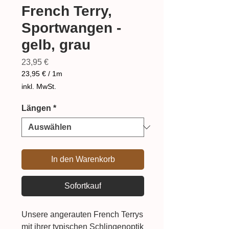
French Terry,
Sportwangen -
gelb, grau
Preis
23,95 €
23,95 €
/
1m
23,95 €
inkl. MwSt.
pro
1
Längen
*
Meter
In den Warenkorb
Sofortkauf
Unsere angerauten French Terrys
mit ihrer typischen Schlingenoptik