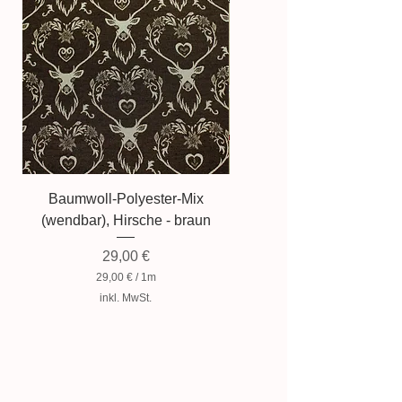
Baumwoll-Polyester-Mix
Baumwollmischung, Zwer
(wendbar), Hirsche - braun
Preis
29,00 €
29,00 €
/
1m
2
inkl. MwSt.
9
,
0
0
€
p
r