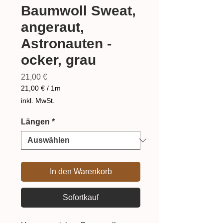
Baumwoll Sweat,
angeraut,
Astronauten -
ocker, grau
Preis
21,00 €
21,00 €
/
1m
21,00 €
inkl. MwSt.
pro
1
Längen
*
Meter
In den Warenkorb
Sofortkauf