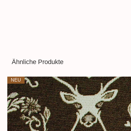
Mäntel
,
Mützen
oder
Jacken
.
Aufgrund der Lichtverhältnisse
führen, dass die Farbe des Pro
wiedergegeben wird.
Ähnliche Produkte
NEU