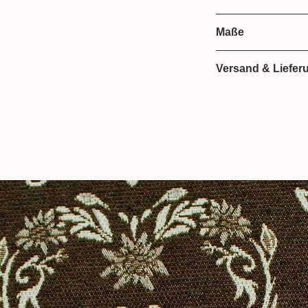
55% Lana
Maße
 bei der Produktfotografie kann es dazu
45% Polyamid
duktes nicht authentisch
145 cm breit
Versand & Liefer
Lieferzeit: 2-3 We
Versand mit HER