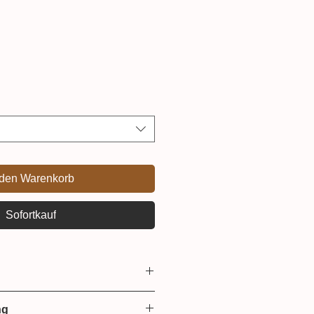
 den Warenkorb
Sofortkauf
ng