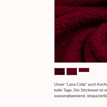
Unser "Lana Cotta" auch Kochwol
kalte Tage. Die Strickware ist 
wasserabweisend, strapazierfäh
so entsteht der filzartige Effekt