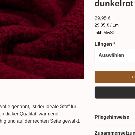
dunkelrot
Preis
29,95 €
29,95 €
/
1m
29,95 €
inkl. MwSt.
pro
1
Längen
*
Meter
Auswählen
In
le genannt, ist der ideale Stoff für
von dicker Qualität, wärmend,
Pflegehinweise
ig und auf der rechten Seite gewalkt,
. Die Wolle eignet sich dabei prima für
Handwäsche
Zusammensetzu