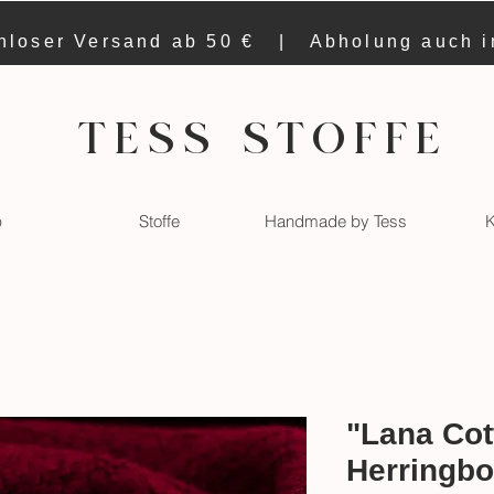
nloser Versand ab 50 € | Abholung auch 
TESS STOFFE
p
Stoffe
Handmade by Tess
K
"Lana Cot
Herringbo