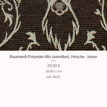
Baumwoll-Polyester-Mix (wendbar), Hirsche - braun
Preis
29,00 €
29,00 €
/
1m
2
inkl. MwSt.
9
,
0
0
€
p
r