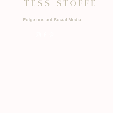
o
TESS STOFFE
1
M
e
t
Folge uns auf Social Media
e
r