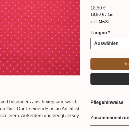
Preis
18,50 €
18,50 €
/
1m
18,50 €
inkl. MwSt.
pro
1
Längen
*
Meter
Auswählen
In
 sind besonders anschmiegsam, weich,
Pflegehinweise
en Griff. Dank seinem Elastan Anteil ist
Bei 30 Grad wasc
szuleiern. Außerdem überzeugt Jersey
Zusammensetzu
Haltbarkeit und ist besonders
95% Baumwolle