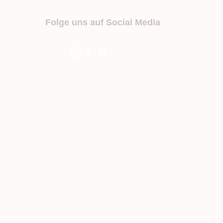
e
t
Folge uns auf Social Media
e
r