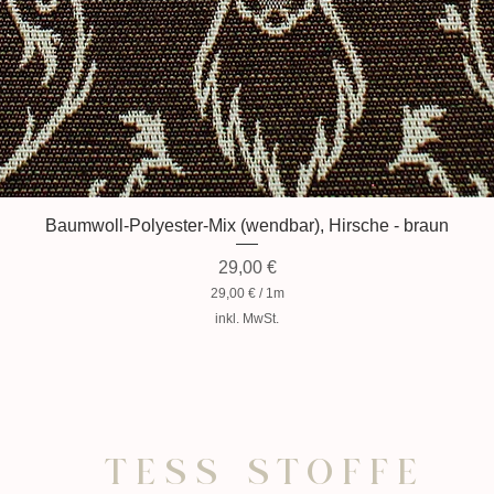
Baumwoll-Polyester-Mix (wendbar), Hirsche - braun
Preis
29,00 €
29,00 €
/
1m
2
inkl. MwSt.
9
,
0
0
€
p
r
o
TESS STOFFE
1
M