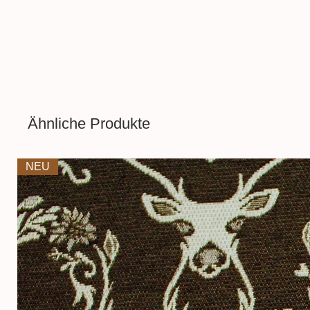
pflegeleicht. Der ideale Stoff 
Kinderkleidung
,
T-shirts
,
Loo
Aufgrund der Lichtverhältnisse
führen, dass die Farbe des Pro
wiedergegeben wird.
Ähnliche Produkte
NEU