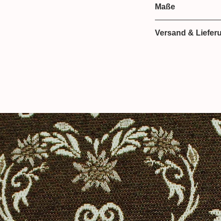
für Nähprojekte wie
Kleider
,
Baby-
und
Maße
5% Elastan
ps
oder
Leggins
.
150 cm breit
Versand & Liefer
 bei der Produktfotografie kann es dazu
duktes nicht authentisch
Lieferzeit: 2-3 We
Versand mit HER