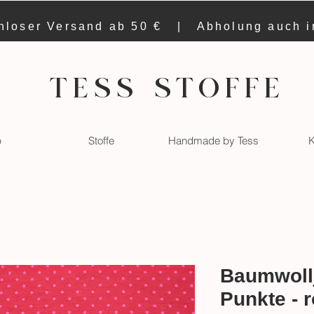
nloser Versand ab 50 € | Abholung auch 
TESS STOFFE
p
Stoffe
Handmade by Tess
K
Baumwollj
Punkte - r