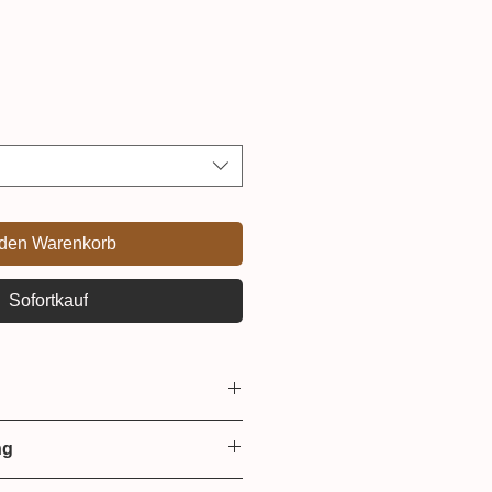
 den Warenkorb
Sofortkauf
hen
ng