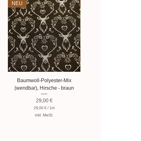
NEU
NEU
Baumwoll-Polyester-Mix
Baumwollmischung, Zwer
(wendbar), Hirsche - braun
Preis
29,00 €
29,00 €
/
1m
2
inkl. MwSt.
9
,
0
0