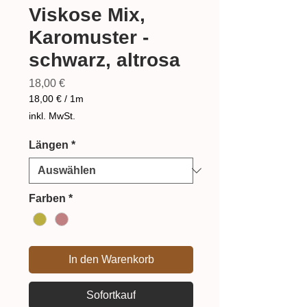
Viskose Mix,
Karomuster -
schwarz, altrosa
Preis
18,00 €
18,00 €
/
1m
18,00 €
inkl. MwSt.
pro
1
Längen
*
Meter
Farben
*
In den Warenkorb
Sofortkauf