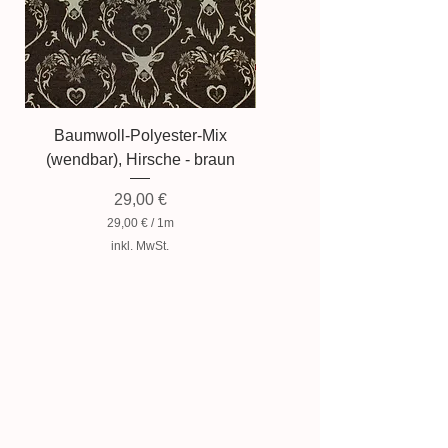
Baumwoll-Polyester-Mix
Baumwollmischung, Zwer
(wendbar), Hirsche - braun
Preis
29,00 €
29,00 €
/
1m
2
inkl. MwSt.
9
,
0
0
€
p
r
o
1
M
e
t