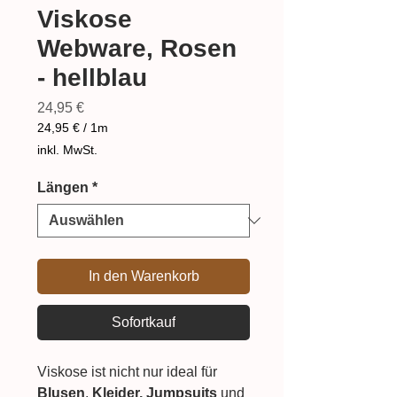
Viskose
Webware, Rosen
- hellblau
Preis
24,95 €
24,95 €
/
1m
24,95 €
inkl. MwSt.
pro
1
Längen
*
Meter
In den Warenkorb
Sofortkauf
Viskose ist nicht nur ideal für
Blusen
,
Kleider, Jumpsuits
und