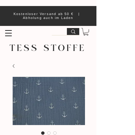
Kostenloser Versand ab 50 € |
Abholung auch im Laden
TESS STOFFE