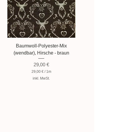
Produktes nicht authentisch
wiedergegeben wird.
Baumwoll-Polyester-Mix
Baumwollmischung, Zwer
(wendbar), Hirsche - braun
Preis
29,00 €
29,00 €
/
1m
2
inkl. MwSt.
9
,
0
0
€
p
r
o
1
M
e