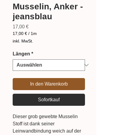
Musselin, Anker -
jeansblau
Preis
17,00 €
17,00 €
/
1m
17,00 €
inkl. MwSt.
pro
1
Längen
*
Meter
In den Warenkorb
Sofortkauf
Dieser grob gewebte Musselin
Stoff ist dank seiner
Leinwandbindung weich auf der