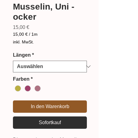
Musselin, Uni -
ocker
Preis
15,00 €
15,00 €
/
1m
15,00 €
inkl. MwSt.
pro
1
Längen
*
Meter
Farben
*
In den Warenkorb
Sofortkauf