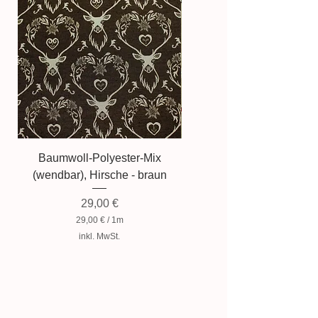
Aufgrund der Lichtverhältnisse
bei der Produktfotografie kann es
dazu führen, dass die Farbe des
Produktes nicht authentisch
wiedergegeben wird.
Baumwoll-Polyester-Mix
Baumwollmischung, Zwer
(wendbar), Hirsche - braun
Preis
29,00 €
29,00 €
/
1m
2
inkl. MwSt.
9
,
0
0
€
p
r