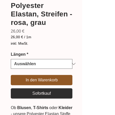
Polyester
Elastan, Streifen -
rosa, grau
Preis
26,00 €
26,00 €
/
1m
26,00 €
inkl. MwSt.
pro
1
Längen
*
Meter
In den Warenkorb
Sofortkauf
Ob
Blusen
,
T-Shirts
oder
Kleider
- unsere Polyester Elastan Stoffe