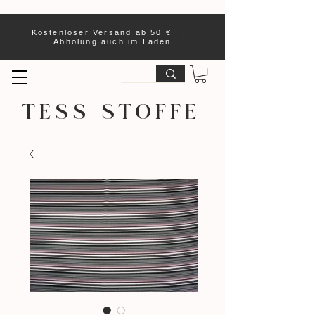
Kostenloser Versand ab 50 € |
Abholung auch im Laden
TESS STOFFE